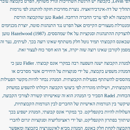
לפי Levin, בקבוצה יש הרגשת השתייכות וגורל משותף, הפרט בקבוצה עובר
תהליך של דה-אינדבידואציה. נוצרת מחויבות חזקה להתנהג לפי נורמות
הקבוצה ולא לפי ערכי החברה הרחבה. Radel טען שהקבוצה הורסת
ומנטרלת מעצורים הקיימים אצל הפרט נגד התנהגות סוטה, יוצרת מכניזמים
להצדקת ההתנהגות וסנקציות על אלו שמהססים. Hazelwood (1987) טוען
שבאונס הקבוצתי תמיד נוטל חלק משתתף שאינו רוצה בכך. לעיתים, נער זה
מסמן לקורבן שאינו רוצה שזה יקרה, אך הוא חסר כוח לעצור זאת.
למנהיג הקבוצה ישנה השפעה רבה במקרי אונס קבוצתי. Fidler טען כי
המנהיג משפיע בקבוצה, על ידי סנקציות על היחידים אשר מסרבים או
מהססים להשתתף בפעילות הקבוצתית. המנהיג נבחר להיות מקשר הפעילות
הקבוצתית, ויעילותו מוגדרת לפי ביצועי הקבוצה ויכולתו להשפיע במשחק
הכוחות. Radel הסביר כי המנהיג הוא זה שאישיותו קשורה לצורכי הקבוצה,
שיקשר בין הנורמות האישיות של החברים לבין הנורמות הקבוצתיות,
העלולות להיות בקונפליקט. כך במקרי אונס קבוצתי, המנהיג ישפיע בכך
שיתווך בפתרון הקונפליקט, ועל ידי ראציונליזציה וסנקציות יגרום לחברי
הקבוצה לקחת חלק באונס. המנהיג מביא לאינטגרציה בקבוצה ומאפשר