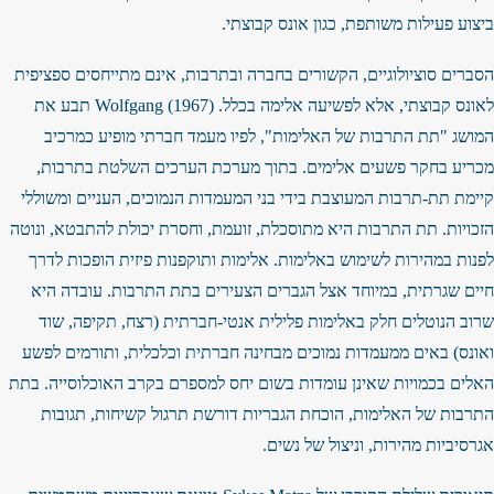
ביצוע פעילות משותפת, כגון אונס קבוצתי.
הסברים סוציולוגיים, הקשורים בחברה ובתרבות, אינם מתייחסים ספציפית
לאונס קבוצתי, אלא לפשיעה אלימה בכלל. Wolfgang (1967) תבע את
המושג "תת התרבות של האלימות", לפיו מעמד חברתי מופיע כמרכיב
מכריע בחקר פשעים אלימים. בתוך מערכת הערכים השלטת בתרבות,
קיימת תת-תרבות המעוצבת בידי בני המעמדות הנמוכים, העניים ומשוללי
הזכויות. תת התרבות היא מתוסכלת, זועמת, וחסרת יכולת להתבטא, ונוטה
לפנות במהירות לשימוש באלימות. אלימות ותוקפנות פיזית הופכות לדרך
חיים שגרתית, במיוחד אצל הגברים הצעירים בתת התרבות. עובדה היא
שרוב הנוטלים חלק באלימות פלילית אנטי-חברתית (רצח, תקיפה, שוד
ואונס) באים ממעמדות נמוכים מבחינה חברתית וכלכלית, ותורמים לפשע
האלים בכמויות שאינן עומדות בשום יחס למספרם בקרב האוכלוסייה. בתת
התרבות של האלימות, הוכחת הגבריות דורשת תרגול קשיחות, תגובות
אגרסיביות מהירות, וניצול של נשים.