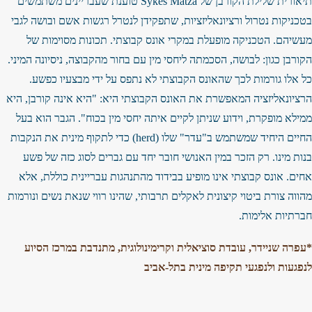
תיאורית שלילת הקורבן של Sykes Matza טוענת שעבריינים משתמשים
בטכניקות נטרול ורציונאליזציות, שתפקידן לנטרל רגשות אשם ובושה לגבי
מעשיהם. הטכניקה מופעלת במקרי אונס קבוצתי. תכונות מסוימות של
הקורבן כגון: לבושה, הסכמתה ליחסי מין עם בחור מהקבוצה, ניסיונה המיני.
כל אלו גורמות לכך שהאונס הקבוצתי לא נתפס על ידי מבצעיו כפשע.
הרציונאליזציה המאפשרת את האונס הקבוצתי היא: "היא אינה קורבן, היא
ממילא מופקרת, וידוע שניתן לקיים איתה יחסי מין בכוח". הגבר הוא בעל
החיים היחיד שמשתמש ב"עדר" שלו (herd) כדי לתקוף מינית את הנקבות
בנות מינו. רק הזכר במין האנושי חובר יחד עם גברים לסוג כזה של פשע
אחים. אונס קבוצתי אינו מופיע בבידוד מהתנהגות עבריינית כוללת, אלא
מהווה צורת ביטוי קיצונית לאקלים תרבותי, שהינו רווי שנאת נשים ונורמות
חברתיות אלימות.
*עפרה שניידר, עובדת סוציאלית וקרימינולוגית, מתנדבת במרכז הסיוע
לנפגעות ולנפגעי תקיפה מינית בתל-אביב