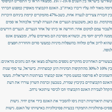
שאירעו בישראל בין השנים 1977-1978. ממצאיו הראו כי התסריט הטיפוסי
דומה מאוד לזה עליו דיברו בארה"ב. האונס הקבוצתי מאופיין כמפגש חברתי
בין חבורת צעירים לנערה אחת, כשב-47% מהמקרים קיימת ביניהם היכרות
מוקדמת. גם כאן, משכנעים הנערים את הנערה לצרוך אלכוהול או סמים
ולעבור עמם למקום אחר: חורשה או ביתו של אחד הנערים. הנערים דורשים
ממנה לקיים יחסי מין, וכשהיא מסרבת הם מאיימים עליה, ומבצעים אונס
שהוא לרוב אלים ומלווה בהשפלות מיניות כמעשי סדום והחדרת חפצים
לגופה.
בעשורים האחרונים מחקרים נוספים מהעולם מצאו אף הם נתונים מדאיגים:
בין 10% ל-30% מהתקיפות המיניות הינן קבוצתיות. בישראל, עד סוף שנות
השמונים לא פורסמו כמעט מקרי אונס קבוצתי בעיתונות הישראלית. מעשי
האונס הקבוצתיים בקיבוץ שמרת, בטבעון וברמת השרון עוררו את דעת
הקהל לעבירת האונס הקבוצתי וזכו לכיסוי עיתונאי נרחב.
גישות תיאורטיות רבות ניסו להסביר את האונס בידי אדם יחיד. גישות
פסיכו-פתולוגיות התמקדו בבעיות פסיכולוגיות באישיותו של האנס. גישות