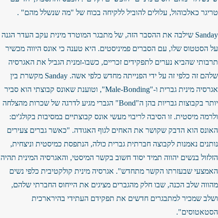
טריגר כאלכוהול, עלולים להוביל ללקיחה בכוח של "מה שנשלל מהם" .
Sanday שילבה את ההסבר הזה, של מתבגר המוטרד מינית עקב העדר הגנה
על הסטטוס שלו, עם הסברים פמיניסטים. היא טענה כי אונס היווה מכשיר
תרבותי שהביא נערים לתפקידים זכריים, כשבו-זמנית הגביל את האגרסיה
שלהם זה כלפי זה על ידי הפנייתה מחדש כלפי אשה. Sanday מקשרת בין
אגרסיה מינית גברית ו-"Male-Bonding", וטוענת שאונס קבוצתי הוא סביר
יותר בקבוצות גבריות בהן ה"Bond" הגברי מגיע לדרגה של שכרות מהצלחה
ולרמה מיסטית. זו הסיבה לריבוי מעשי אונס קבוצתיים במסיבות בקולג'ים:
האונס הוא הדבק שקושר את האחים לגוף האגודה. "כאשר גברים צעירים
נותנים נאמנות לקבוצה חברתית גברית כולה, הנתפסת כמיסטית וניצחית,
הזלזול בנשים יהווה תמיד יסוד חשוב בקשר המיסטי, והאגרסיה המינית תהיה
האמצעי שבעזרתו הקשר מתחדש". אגרסיה מינית קולקטיבית כלפי נשים
מהווה שלב הכנה, שבו חלק מהגברים מציגים את הייחוס החברתי שלהם,
ושלב שמכיר למתבגרים חדשים את תפקידם העתידי בהירארכית
הסטאטוסים".