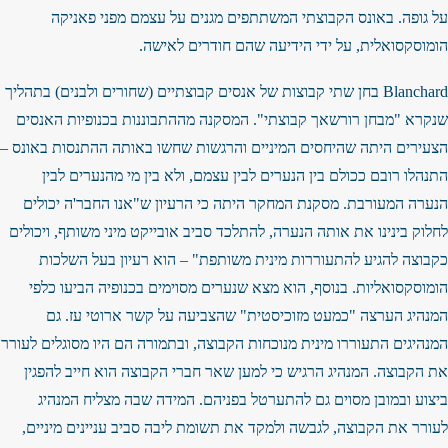
על גופה. באונס הקבוצתי המשתתפים מגנים על עצמם מפני פאניקה
הומוסקסואלית, על ידי הידיעה שהם חודרים לאישה.
Blanchard בחן שתי קבוצות של אנסים קבוצתיים (שחורים ולבנים) בתהליך
שנקרא "מבחן רורשאך קבוצתי". המסקנה מההתבוננות בכנופיות האנסים
הצעירים היתה שהיחסים המיניים והרגשות שחשו באותה ההתנסות באונס –
התנהלו רובם ככולם בין הנערים לבין עצמם, ולא בין מי מהנערים לבין
הנערה המעורבת. מסקנת המחקר היתה כי הרעיון ש"אנו החבר'ה יכולים
לחלוק בינינו את אותה הנערה, להתלכד סביב אובייקט מיני משותף, ויכולים
כקבוצה להגיע להתעוררות מינית משותפת" – הוא רעיון בעל השלכות
הומוסקסואליות. בנוסף, הוא מצא שנערים מסוימים בכנופיה הביעו כלפי
המנהיג הערצה "כמעט מזוכיסטית" שהצביעה על קשר ארוטי עז. גם
המנהיגים התעוררו מינית מנוכחות הקבוצה, ובתמורה הם היו מסוגלים לעורר
את הקבוצה. המנהיג הרגיש כי למען שאר חברי הקבוצה הוא חייב להפגין
ביצוע ובמובן מסוים גם להתערטל בפניהם. המידה שבה מצליח המנהיג
לעורר את הקבוצה, לגבשה ולמקד את תשומת ליבה סביב עניינים מיניים,