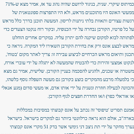
כמיתוס שיקרי. שנית, בניגוד לרושם שהיה נהוג עד אז, אמיר מצא ש-71%
ממעשי האונס היו מתוכננים מראש, ולא היו התפרצות ספונטאנית של
רגשות עצורים ותאוות בלתי ניתנות לריסון. המעשה תוכנן בדרך כלל מראש
על כל פרטיו, הקורבן נבחרה על ידי הכנופיה, ובקור רוח ננקטו הצעדים כדי
לפתותה לבוא למקום שיקנה להם יתרון עליה. במקרים אחרים הוחלט
מראש לבצע אונס ורק את בחירת הקורבן השאירו ליד המקרה. ניראה כי
תכנון ותיאום מראש הכרחיים לביצוע עבירה זו: צריך לאתר מקום 'בטוח',
לנקוט אמצעי זהירות כדי להבטיח שהמעשה לא יתגלה על ידי עוברי אורח,
משטרה או שכנים, ולהגיע להסכמה בעניין הקורבן. שלישית, אמיר גם מצא
כי בלמעלה מרבע מהמקרים בוצע בקורבן גם מעשה השפלה נוסף כלשהו,
והכוונה לבעילה חוזרת ונשנית על ידי אותו אדם, או מעשי סדום (מגע אנאלי
או אוראלי כפוי) ו/או החדרת חפצים לגוף הקורבן.
אמנם תסריט 'טיפוסי' זה נכתב על אונס קבוצתי במסיבות במכללות
בארה"ב, אולם הוא נראה כרלוונטי ביותר גם למקרים בישראל. בישראל
נערך מחקר על ידי תת ניצב דני גימשי אשר בדק 51 מקרי אונס קבוצתי