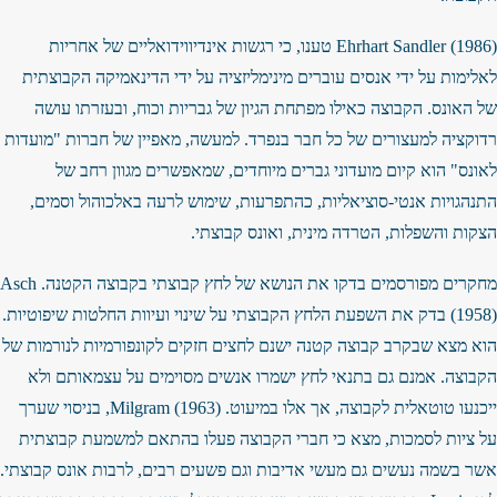
Ehrhart Sandler (1986) טענו, כי רגשות אינדיווידואליים של אחריות
לאלימות על ידי אנסים עוברים מינימליזציה על ידי הדינאמיקה הקבוצתית
של האונס. הקבוצה כאילו מפתחת הגיון של גבריות וכוח, ובעזרתו עושה
רדוקציה למעצורים של כל חבר בנפרד. למעשה, מאפיין של חברות "מועדות
לאונס" הוא קיום מועדוני גברים מיוחדים, שמאפשרים מגוון רחב של
התנהגויות אנטי-סוציאליות, כהתפרעות, שימוש לרעה באלכוהול וסמים,
הצקות והשפלות, הטרדה מינית, ואונס קבוצתי.
מחקרים מפורסמים בדקו את הנושא של לחץ קבוצתי בקבוצה הקטנה. Asch
(1958) בדק את השפעת הלחץ הקבוצתי על שינוי ועיוות החלטות שיפוטיות.
הוא מצא שבקרב קבוצה קטנה ישנם לחצים חזקים לקונפורמיות לנורמות של
הקבוצה. אמנם גם בתנאי לחץ ישמרו אנשים מסוימים על עצמאותם ולא
ייכנעו טוטאלית לקבוצה, אך אלו במיעוט. Milgram (1963), בניסוי שערך
על ציות לסמכות, מצא כי חברי הקבוצה פעלו בהתאם למשמעת קבוצתית
אשר בשמה נעשים גם מעשי אדיבות וגם פשעים רבים, לרבות אונס קבוצתי.