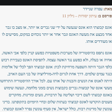
מאת:
עפרה שניידר
פורסם ב:
עיתון יסודות – גיליון 11
אונס קבוצתי הוא אונס שנעשה על ידי שני גברים או יותר, או מצב בו גבר
אחד מבצע את מעשה האונס וגבר אחר או יותר נוכחים במקום, מסייעים לו
או מעודדים אותו.
אונס נתפס בהיסטוריה של מערכות משפטיות כפשע קניין כלפי אבי האשה,
אחיה או בעלה, ולא כפשע נגד האשה עצמה. לתפיסת האונס כעבירת רכוש
כלפי הגבר היתה השפעה מרחיקת לכת: אונס קבוצתי הפך לכלי של אלימות
כנגד עמים שלמים. דרך אחת לגרום לדה-מורליזציה של בני העם האויב,
היתה לאנוס את הנשים והבנות של אותו עם. לכל אורך ההיסטוריה התרחשו
מעשי אונס של קבוצות גברים בקבוצות נשים בזמני מלחמה, ונעשה שימוש
באונס קבוצתי לשם דיכוי ושליטה על תרבויות, גזעים ומדינות. מחקרים
מעטים הוקדשו לאונס קבוצתי בעתות שלום ובחיי היומיום בתקופתנו. בדיני
עונשין של מדינות רבות, כולל ישראל, אין סעיף עונשין נפרד לאונס קבוצתי.