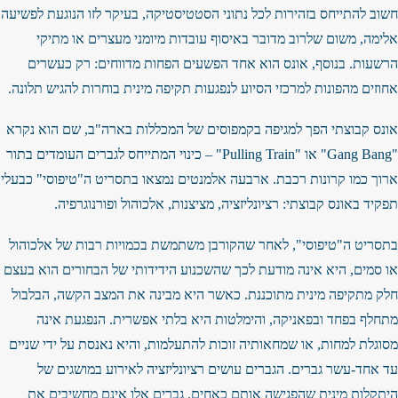
חשוב להתייחס בזהירות לכל נתוני הסטטיסטיקה, בעיקר לזו הנוגעת לפשיעה
אלימה, משום שלרוב מדובר באיסוף עובדות מיומני מעצרים או מתיקי
הרשעות. בנוסף, אונס הוא אחד הפשעים הפחות מדווחים: רק כעשרים
אחוזים מהפונות למרכזי הסיוע לנפגעות תקיפה מינית בוחרות להגיש תלונה.
אונס קבוצתי הפך למגיפה בקמפוסים של המכללות בארה"ב, שם הוא נקרא
"Gang Bang" או "Pulling Train" – כינוי המתייחס לגברים העומדים בתור
ארוך כמו קרונות רכבת. ארבעה אלמנטים נמצאו בתסריט ה"טיפוסי" כבעלי
תפקיד באונס קבוצתי: רציונליזציה, מציצנות, אלכוהול ופורנוגרפיה.
בתסריט ה"טיפוסי", לאחר שהקורבן משתמשת בכמויות רבות של אלכוהול
או סמים, היא אינה מודעת לכך שהשכנוע הידידותי של הבחורים הוא בעצם
חלק מתקיפה מינית מתוכננת. כאשר היא מבינה את המצב הקשה, הבלבול
מתחלף בפחד ובפאניקה, והימלטות היא בלתי אפשרית. הנפגעת אינה
מסוגלת למחות, או שמחאותיה זוכות להתעלמות, והיא נאנסת על ידי שניים
עד אחד-עשר גברים. הגברים עושים רציונליזציה לאירוע במושגים של
היתקלות מינית שהפגישה אותם כאחים. גברים אלו אינם מחשיבים את