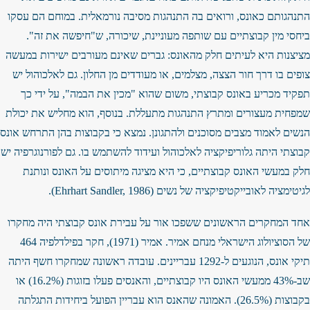
התנהגותם כאונס, ורואים בה התנהגות מסיבה נורמאלית. במוחם הם עסקו
ביחסי מין קבוצתיים עם שותפה מעוניינת, שיכורה, ש"חיפשה את זה".
מציצנות היא לעיתים חלק מהאונס: גברים שאינם מעורבים ישירות במעשה
צופים בו דרך חור הצצה, מצלמים, או מעודדים מן החלון. גם לאלכוהול יש
תפקיד מכריע באונס קבוצתי, משום שהוא "מכין את הבמה", על ידי כך
שמפחית מעצורים ומתרץ התנהגות מתעללת. בנוסף, הוא מחליש את יכולת
הנשים לאמוד מצבים מסוכנים ולהתגונן. נמצא כי בקבוצות בהן התרחש אונס
קבוצתי היתה גלוריפיקציה לאלכוהול ועידוד להשתמש בו. גם לפורנוגרפיה יש
חלק במעשי האונס קבוצתיים, כי היא מציגה מיתוסים על האונס ונותנת
לגיטימציה לאובייקטיפיקציה של נשים (Ehrhart Sandler, 1986).
אחד המחקרים הראשונים ששפכו אור על עבירת אונס קבוצתי היה מחקרו
של הסוציולוג הישראלי מנחם אמיר. אמיר (1971), חקר בפילדלפיה 464
תיקי אונס, הנוגעים ל-1292 עבריינים. עובדה ראשונה שמחקרו חשף היתה
שב-43% ממעשי האונס היו קבוצתיים, והאנסים פעלו בזוגות (16.2%) או
בקבוצות (26.5%). האמונה שהאנס הוא עבריין הפועל ביחידות התגלתה