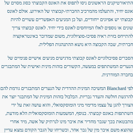
התיאורטיקנים הראשונים ניסו לתפוס את האונס הקבוצתי כסוג מסוים של
אונס יחיד, והתעלמו מהמרכיב החברתי-קבוצתי של האירוע. אולם לאונס
קבוצתי יש אפיונים ייחודיים, ועל כן המניעים האפשריים עשויים להיות
שונים או נוספים לאלו המיוחסים לאונס בידי יחיד. לאונס קבוצתי צריך
להתייחס בזוית ראיה פסיכו-סוציולוגית, משום שמדובר באינטראקציה
חברתית, שבה הקבוצה היא נושא ההתנהגות הפלילית.
הסברים פסיכולוגיים לאונס קבוצתי מדגישים מניעים אישיים פנימיים של
הנערים המשתתפים במעשה, הקשורים בזהות מינית ואישית של המתבגרים
בחברה המודרנית.
לפי Blanchard המשיכה המינית ההדדית של הנערים המתבגרים גורמת להם
להרגשת חולשה והעדר גבריות. הבלבול בזהות המינית של המתבגר יוצר את
הצורך להגן על עצמו מדימוי מיני הומוסקסואלי, והוא עושה זאת על ידי
השתתפות באונס קבוצתי. בנוסף, המשמעות הומוסקסואלית הלא מודעת,
מתבטאת בכך שגבר מחדיר את איבר מינו לנרתיק של אשה, מיד אחרי
שהוצא משם איבר מין של גבר אחר, וכשריחו של הגבר הקודם נמצא עדיין