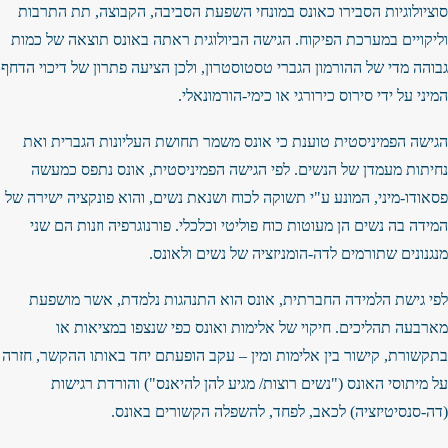
סוציולוגיות הסבירו כאונס במונחי השפעת הסביבה, הקבוצה, תת התרבות
וליקויים במערכת הפיקוח. הגישה הביולוגית ראתה באונס תוצאה של כמות
גבוהה מדי של ההורמון הגברי טסטוסטרון, ולכן הציעה פתרון של דיכוי הדחף
המיני על ידי סירוס כירורגי או כימי-הורמונאלי.
הגישה הפמיניסטית טוענת כי אונס משמר תחושת העליונות הגברית ואת
נחיתות מעמדן של הנשים. לפי הגישה הפמיניסטית, אונס נתפס כמעשה
פסאודו-מיני, המונע ע"י תשוקה לכוח ושנאת נשים, והוא פונקציה ישירה של
המידה בה נשים הן מעוטות כוח פוליטי וכלכלי. פורנוגרפיה וזנות הם שני
מנגנונים שתורמים לדה-הומניזציה של נשים ולאונס.
לפי גישת הלמידה החברתית, אונס הוא התנהגות נלמדת, אשר מושפעת
מארבעה תהליכים. חיקוי של אלימות ואונס כפי שנצפו במציאות או
בתקשורת, קישור בין אלימות ומין – עקב הופעתם יחד באותו ההקשר, חזרה
על מיתוסי האונס ("נשים רוצות/ מגיע להן להיאנס") והורדת רגישות
(דה-סנסיטיזציה) לכאב, לפחד, להשפלה הקשורים באונס.