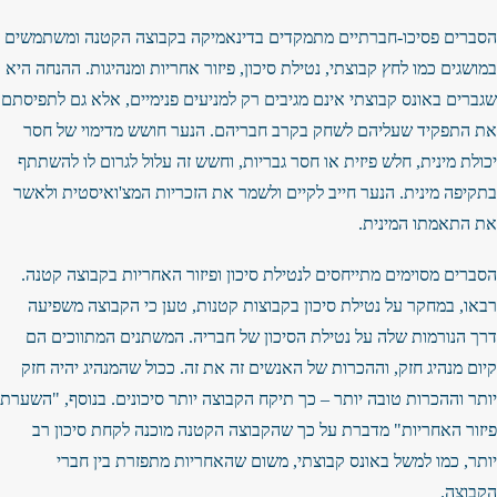
הסברים פסיכו-חברתיים מתמקדים בדינאמיקה בקבוצה הקטנה ומשתמשים
במושגים כמו לחץ קבוצתי, נטילת סיכון, פיזור אחריות ומנהיגות. ההנחה היא
שגברים באונס קבוצתי אינם מגיבים רק למניעים פנימיים, אלא גם לתפיסתם
את התפקיד שעליהם לשחק בקרב חבריהם. הנער חושש מדימוי של חסר
יכולת מינית, חלש פיזית או חסר גבריות, וחשש זה עלול לגרום לו להשתתף
בתקיפה מינית. הנער חייב לקיים ולשמר את הזכריות המצ'ואיסטית ולאשר
את התאמתו המינית.
הסברים מסוימים מתייחסים לנטילת סיכון ופיזור האחריות בקבוצה קטנה.
רבאו, במחקר על נטילת סיכון בקבוצות קטנות, טען כי הקבוצה משפיעה
דרך הנורמות שלה על נטילת הסיכון של חבריה. המשתנים המתווכים הם
קיום מנהיג חזק, וההכרות של האנשים זה את זה. ככול שהמנהיג יהיה חזק
יותר וההכרות טובה יותר – כך תיקח הקבוצה יותר סיכונים. בנוסף, "השערת
פיזור האחריות" מדברת על כך שהקבוצה הקטנה מוכנה לקחת סיכון רב
יותר, כמו למשל באונס קבוצתי, משום שהאחריות מתפזרת בין חברי
הקבוצה.