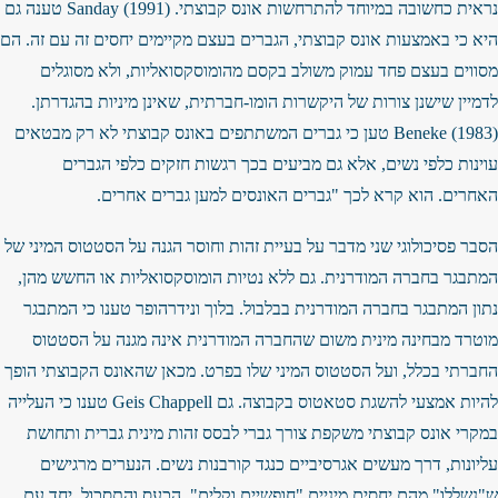
נראית כחשובה במיוחד להתרחשות אונס קבוצתי. Sanday (1991) טענה גם
היא כי באמצעות אונס קבוצתי, הגברים בעצם מקיימים יחסים זה עם זה. הם
מסווים בעצם פחד עמוק משולב בקסם מהומוסקסואליות, ולא מסוגלים
לדמיין שישנן צורות של היקשרות הומו-חברתית, שאינן מיניות בהגדרתן.
Beneke (1983) טען כי גברים המשתתפים באונס קבוצתי לא רק מבטאים
עוינות כלפי נשים, אלא גם מביעים בכך רגשות חזקים כלפי הגברים
האחרים. הוא קרא לכך "גברים האונסים למען גברים אחרים.
הסבר פסיכולוגי שני מדבר על בעיית זהות וחוסר הגנה על הסטטוס המיני של
המתבגר בחברה המודרנית. גם ללא נטיות הומוסקסואליות או החשש מהן,
נתון המתבגר בחברה המודרנית בבלבול. בלוך ונידרהופר טענו כי המתבגר
מוטרד מבחינה מינית משום שהחברה המודרנית אינה מגנה על הסטטוס
החברתי בכלל, ועל הסטטוס המיני שלו בפרט. מכאן שהאונס הקבוצתי הופך
להיות אמצעי להשגת סטאטוס בקבוצה. גם Geis Chappell טענו כי העלייה
במקרי אונס קבוצתי משקפת צורך גברי לבסס זהות מינית גברית ותחושת
עליונות, דרך מעשים אגרסיביים כנגד קורבנות נשים. הנערים מרגישים
ש"נשללו" מהם יחסים מיניים "חופשיים וקלים". הכעס והתסכול, יחד עם