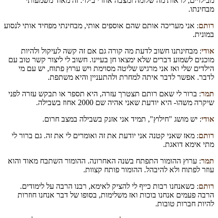
מבילויים, לראות מה שלומה ומצבה אחרי בילוי. זה מאוד משמעותי
מבחינתו.
רותם
: אני מעריכה אותם שהם אוספים אותי, מבחינתי מפחיד אותי לנסוע
במונית.
אודי
: מבחינתנו חשוב לדעת מה קורה גם אם זה קשה לעיקול ולהיות
מוכנים לשמוע דברים שלא ימצאו חן בעיינו. חשוב לי ליצור קשר טוב עם
הילדים שלי ואז אני מרגיש שליטה מסוימת ויש ערוץ פתוח, יש עם מי
לדבר. אפשר לדבר איתה למחרת ולהתעניין והיא משתפת.
תמר
: ברור לי שאם רותם תצטרך עזרה, היא תספר או תבקש עזרה לפני
שיקרה משהו- היא יודעת שאני אהיה שם 2000 אחוז בשבילה.
אודי
: יש מושג "חילוץ", תמיד אני אזנק בשבילה במצב חרום.
רותם
: מאז שאני קטנה אני יודעת את זה ואומרים לי את זה. גם ברור לי
מתי אימא דואגת.
תמר
: ערוץ ההומור התפתח בשנה האחרונה. ההומור השתבח מאוד והוא
עוזר לפתוח ולא להיבהל. ההומור פותח קצוות.
רותם
: כשאנחנו רבות כייף לי להציק לאימא, רבנו הרבה על לימודים.
הרבה פעמים אנחנו בוכות ואז משלימות, בסופו של דבר אנחנו חוזרות
להיות חברות טובות.