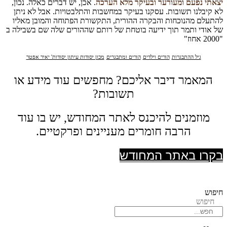
יצאתי נפעם ומעורער ובעיקר מלא הערכה
. אכן, יש דברים כאלה. נכון,
לא קיבלנו תשובות. עסקנו בעיקר במחשבות והתלבטויות. אבל לא ניתן
להתעלם מהנוכחות והבקרה ההורית, התקשורת הפתוחה והמובן מאליו
של אודי ותמר תוך ידיעה בוטחת של רותם שההורים שלה שם בשבילה ב
"2000 אחוז"
גיל ההתבגרות
הורים וילדים
הורים ומתבגרים
מכון יסודות עיתון יסודות' יאיר אפטר
המאמר דיבר אליכם? מחפשים עוד מידע או
תשובות?
מוזמנים להיכנס לאתר המחודש, יש בו עוד
הרבה חומרים מעניינים ופרקטיים.
בקרו באתר המחודש
חיפוש
חיפוש