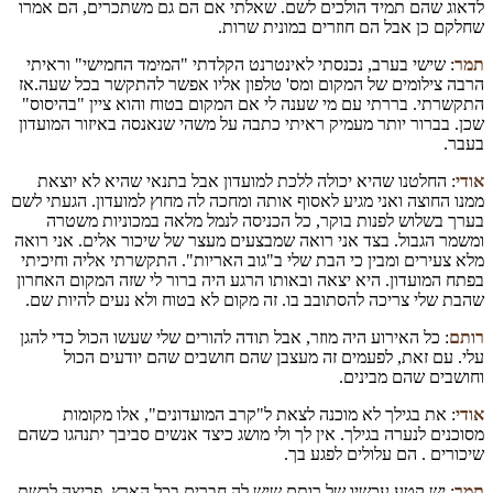
לדאוג שהם תמיד הולכים לשם. שאלתי אם הם גם משתכרים, הם אמרו
שחלקם כן אבל הם חוזרים במונית שרות.
תמר
: שישי בערב, נכנסתי לאינטרנט הקלדתי "המימד החמישי" וראיתי
הרבה צילומים של המקום ומס' טלפון אליו אפשר להתקשר בכל שעה.אז
התקשרתי. בררתי עם מי שענה לי אם המקום בטוח והוא ציין "בהיסוס"
שכן. בברור יותר מעמיק ראיתי כתבה על משהי שנאנסה באיזור המועדון
בעבר.
אודי
: החלטנו שהיא יכולה ללכת למועדון אבל בתנאי שהיא לא יוצאת
ממנו החוצה ואני מגיע לאסוף אותה ומחכה לה מחוץ למועדון. הגעתי לשם
בערך בשלוש לפנות בוקר, כל הכניסה לנמל מלאה במכוניות משטרה
ומשמר הגבול. בצד אני רואה שמבצעים מעצר של שיכור אלים. אני רואה
מלא צעירים ומבין כי הבת שלי ב"גוב האריות". התקשרתי אליה וחיכיתי
בפתח המועדון. היא יצאה ובאותו הרגע היה ברור לי שזה המקום האחרון
שהבת שלי צריכה להסתובב בו. זה מקום לא בטוח ולא נעים להיות שם.
רותם
: כל האירוע היה מוזר, אבל תודה להורים שלי שעשו הכול כדי להגן
עלי. עם זאת, לפעמים זה מעצבן שהם חושבים שהם יודעים הכול
וחושבים שהם מבינים.
אודי
: את בגילך לא מוכנה לצאת ל"קרב המועדונים", אלו מקומות
מסוכנים לנערה בגילך. אין לך ולי מושג כיצד אנשים סביבך יתנהגו כשהם
שיכורים . הם עלולים לפגע בך.
תמר
: יש קטע עכשיו של רותם שיש לה חברים בכל הארץ. פריצה לרשת