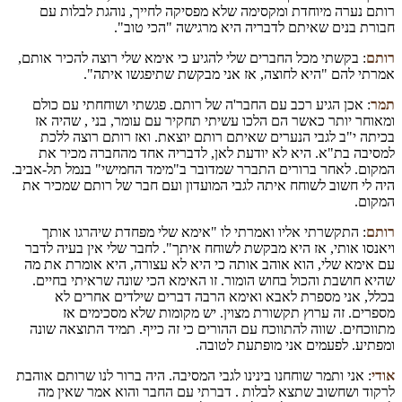
רותם נערה מיוחדת ומקסימה שלא מפסיקה לחייך, נוהגת לבלות עם
חבורת בנים שאיתם לדבריה היא מרגישה "הכי טוב".
רותם
: בקשתי מכל החברים שלי להגיע כי אימא שלי רוצה להכיר אותם,
אמרתי להם "היא לחוצה, אז אני מבקשת שתיפגשו איתה".
תמר
: אכן הגיע רכב עם החבר'ה של רותם. פגשתי ושוחחתי עם כולם
ומאוחר יותר כאשר הם הלכו עשיתי תחקיר עם עומר, בני , שהיה אז
בכיתה י"ב לגבי הנערים שאיתם רותם יוצאת. ואז רותם רוצה ללכת
למסיבה בת"א. היא לא יודעת לאן, לדבריה אחד מהחברה מכיר את
המקום. לאחר ברורים התברר שמדובר ב"מימד החמישי" בנמל תל-אביב.
היה לי חשוב לשוחח איתה לגבי המועדון ועם חבר של רותם שמכיר את
המקום.
רותם
: התקשרתי אליו ואמרתי לו "אימא שלי מפחדת שיהרגו אותך
ויאנסו אותי, אז היא מבקשת לשוחח איתך". לחבר שלי אין בעיה לדבר
עם אימא שלי, הוא אוהב אותה כי היא לא עצורה, היא אומרת את מה
שהיא חושבת והכול בחוש הומור. זו האימא הכי שונה שראיתי בחיים.
בכלל, אני מספרת לאבא ואימא הרבה דברים שילדים אחרים לא
מספרים. זה ערוץ תקשורת מצוין. יש מקומות שלא מסכימים אז
מתווכחים. שווה להתווכח עם ההורים כי זה כייף. תמיד התוצאה שונה
ומפתיע. לפעמים אני מופתעת לטובה.
אודי
: אני ותמר שוחחנו בינינו לגבי המסיבה. היה ברור לנו שרותם אוהבת
לרקוד ושחשוב שתצא לבלות . דברתי עם החבר והוא אמר שאין מה