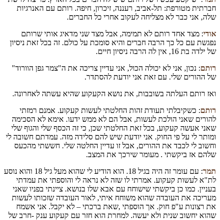
חברתית מטורפת: תל-אביב, רעננה, זיכרון, חיפה. רותם עם האנרגיות
שלה, אני כבר לא מצליחה לעקוב אחרי כל החברים.
אודי
: מצד אחד רותם לא תמימה, אבל מצד שני מדאיג אותי שרותם
נפגשת עם כל כך הרבה חברים והיא סומכת על כולם. זה בכל זאת ניסיון
של ילדה בת 16, אין לה הרבה ניסיון חיים.
רותם
: נכון, אני לא יכולה הכול, אני עדיין צריכה את ה"צמר גפן הוורוד"
של ההורים שלי. עם זאת אני יודעת להסתדר.
ואז רותם העלתה בשובבות, את נושא הקעקוע שהיא עשתה לאחרונה.
רותם
: כשקיבלתי תעודת זהות החלטתי לעשות קעקוע. אמנם רמזתי
להורים שאני הולכת לעשות, אבל הם לא ממש ידעו. אימא לא הסכימה
שאני אעשה קעקוע, בכל זאת החלטתי שכן, כי זה הכסף שלי והגוף שלי
ומותר לי על פי החוק. אני יודעת שיש להם סלידה מזה. עמדתם חשובה לי
וחשוב לי לכבד את ההורים, אבל זו עדיין החלטה שלי. חששתי מהכעס
שלהם אז ביקשתי . מעומר שירכך את המצב.
תמר
: עם עומר זה היה בגיל 18. הוא הודיע לי שהוא מעל גיל 18 והוא נוסע
לת"א לעשות קעקוע. אמרתי לו שזה לא נראה לי והוספתי את עמדתי
בעניין. כמו כן ביקשתי שישוחח עם אבא שלו בנושא. ציינתי בפניו שאני
מעריכה את העובדה שהוא משוחח איתי, לאור העובדה שזכותו לעשות
את רצונות ע"פ חוק. אך הוספתי ,שאת ברכתי – לא יקבל. אני אשמח
שהוא יחשוב שנית ולא יעשה. למחרת הוא חזר עם קעקוע ענק -חרב של