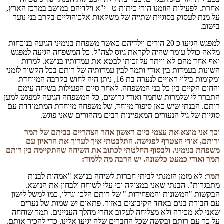
אחרת. לפעילות הוזמנו הורי כיתות ט –י"א וילדיהם במושב במרכז הארץ,
על מנת לעסוק בסוגיית שתייה של משקאות אלכוהוליים בקרב בני נוער
בישוב.
למפגש הגיעו כ 20 הורים וילדיהם כאשר משפחת בנימיני הגיעה בנוכחות
מלאה כולל עומר שהיה לקראת גיוס לצה"ל. כל המשפחה הגיעה למפגש
ואף אחד מהם לא וויתר על זכותו לבטא את עמדותיו בנושא. למרות
השונות בעמדות בין אודי ותמר לבין עמדותיה של רותם בכל הקשור לזמני
ומקומות בילוי ראויים לנערה בת 16, ניתן היה לחוש בקרבה המיוחדת
והחום הקיים בין כל בני המשפחה. לאחר סיום הפעילות בשיחה עימם
התברר לי שלמרות שתמר ואודי גרושים, כל המשפחה הגיעה למפגש למען
רותם. הבנתי שיש כאן סיפור מיוחד, של משפחה מיוחדת המתמודדת עם
סוגיות של גיל הנעורים המאפיינות רבים מההורים שאני פוגש.
וכך אני מוצא את עצמי ביום ראשון אחר הצהריים בביתם של תמר
ורותם, אודי הצטרף לפגישה. התלבטתי איך לערוך את הראיון עם
משפחת בנימיני. ולבסוף החלטתי לכתוב את השיחה שהתקיימה בין רותם
תמר ואודי כמעט כלשונה. יש הרבה מה ללמוד:
תמר
: לא מזמן הזמנתי לביתי חברות לשיחה בנושא "אמהות לבנות
מתבגרות". הבנתי שאני במצוקה וכי עלי לשוחח ולבחון את הנושא.
הבקשות "המשונות והמפחידות " של רותם הלכו וגדלו, כמו למשל לישון
עם חבורת בנים באחד הקיבוצים באזור. פתאום יש שמות של נערים
שאני לא מכירה ולא מצליחה לעקוב אחרי מהלך העניינים. תמר שוחחה
על כך עם רותם ובקשה שכל החברים שלה יגיעו אלינו, כדי להכיר אותם.