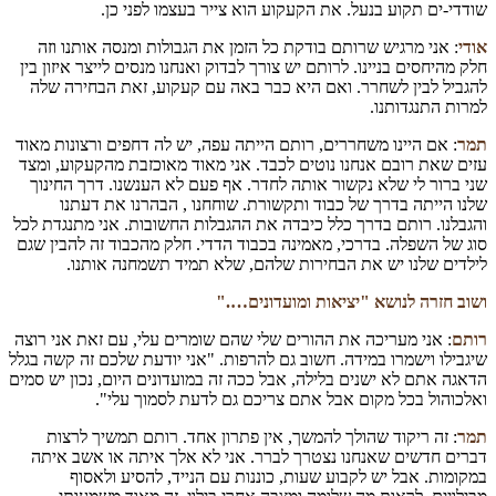
שודדי-ים תקוע בנעל. את הקעקוע הוא צייר בעצמו לפני כן.
אודי
: אני מרגיש שרותם בודקת כל הזמן את הגבולות ומנסה אותנו וזה
חלק מהיחסים בניינו. לרותם יש צורך לבדוק ואנחנו מנסים לייצר איזון בין
להגביל לבין לשחרר. ואם היא כבר באה עם קעקוע, זאת הבחירה שלה
למרות התנגדותנו.
תמר
: אם היינו משחררים, רותם הייתה עפה, יש לה דחפים ורצונות מאוד
עזים שאת רובם אנחנו נוטים לכבד. אני מאוד מאוכזבת מהקעקוע, ומצד
שני ברור לי שלא נקשור אותה לחדר. אף פעם לא הענשנו. דרך החינוך
שלנו הייתה בדרך של כבוד ותקשורת. שוחחנו , הבהרנו את דעתנו
והגבלנו. רותם בדרך כלל כיבדה את ההגבלות החשובות. אני מתנגדת לכל
סוג של השפלה. בדרכי, מאמינה בכבוד הדדי. חלק מהכבוד זה להבין שגם
לילדים שלנו יש את הבחירות שלהם, שלא תמיד תשמחנה אותנו.
ושוב חזרה לנושא "יציאות ומועדונים…."
רותם
: אני מעריכה את ההורים שלי שהם שומרים עלי, עם זאת אני רוצה
שיגבילו וישמרו במידה. חשוב גם להרפות. "אני יודעת שלכם זה קשה בגלל
הדאגה אתם לא ישנים בלילה, אבל ככה זה במועדונים היום, נכון יש סמים
ואלכוהול בכל מקום אבל אתם צריכם גם לדעת לסמוך עלי".
תמר
: זה ריקוד שהולך להמשך, אין פתרון אחד. רותם תמשיך לרצות
דברים חדשים שאנחנו נצטרך לברר. אני לא אלך איתה או אשב איתה
במקומות. אבל יש לקבוע שעות, כוננות עם הנייד, להסיע ולאסוף