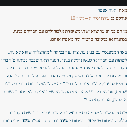
מאת:
יאיר אפטר
פורסם ב:
עיתון יסודות – גיליון 10
מי הם בני הנוער שלא ישתו משקאות אלכוהוליים עם חבריהם בגינה,
במועדון או במסיבה פרטית ומה מאפיין אותם.
באחד ממפגשיי עם בני נוער, ציין נער בכיתה י' מהרצלייה שהוא לא נוהג
לשתות עם חבריו או לעשן נרגילה בגינה. הנער תיאר שכבר בכיתה ט' חבריו
הקרובים נהגו להגיע לאחד מהגינות בהרצליה, להביא עימם בקבוק וודקה
ונרגילה ולבלות את הלילה בעישון ושתייה והדבר הפריע לו. בכיתה י' הוא
החליט להפסיק לבלות איתם. לדבריו " מה יש לי לעשות עם חברים שכולם
שותים, אני לא בקטע שלהם, אני מרגש לא שייך ואני גם לא מתכוון לשתות
או לעשן, אז ניתקתי מגע".
מנתוני הרשות למלחמה בסמים ואלכוהול שיתפרסמו בחודשים הקרובים
עולה שבכיתות ט' 50% , בכיתות י' 55% ובכיתות י"א-י"ב 60% מבני הנוער