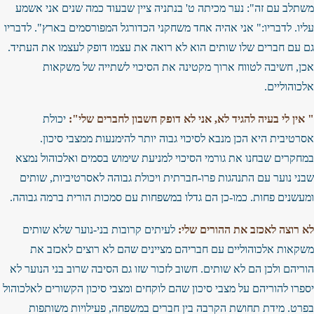
משתלב עם זה": נער מכיתה ט' בנתניה ציין שבעוד כמה שנים אני אשמע
עליו. לדבריו:" אני אהיה אחד משחקני הכדורגל המפורסמים בארץ". לדבריו
גם עם חברים שלו שותים הוא לא רואה את עצמו דופק לעצמו את העתיד.
אכן, חשיבה לטווח ארוך מקטינה את הסיכוי לשתייה של משקאות
אלכוהוליים.
" אין לי בעיה להגיד לא, אני לא דופק חשבון לחברים שלי":
יכולת
אסרטיבית היא הכן מנבא לסיכוי גבוה יותר להימנעות ממצבי סיכון.
במחקרים שבחנו את גורמי הסיכוי למניעת שימוש בסמים ואלכוהול נמצא
שבני נוער עם התנהגות פרו-חברתית ויכולת גבוהה לאסרטיביות, שותים
ומעשנים פחות. כמו-כן הם גדלו במשפחות עם סמכות הורית ברמה גבוהה.
לא רוצה לאכזב את ההורים שלי:
לעיתים קרובות בני-נוער שלא שותים
משקאות אלכוהוליים עם חבריהם מציינים שהם לא רוצים לאכזב את
הוריהם ולכן הם לא שותים. חשוב לזכור שזו גם הסיבה שרוב בני הנוער לא
יספרו להוריהם על מצבי סיכון שהם לוקחים ומצבי סיכון הקשורים לאלכוהול
בפרט. מידת תחושת הקרבה בין חברים במשפחה, פעילויות משותפות