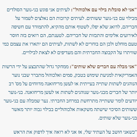
"אני לא סובל/ת בילוי עם אלכוהול":
לעיתים אני פוגש בני-נוער הסולדים
מבילוי עם בני-נוער ששותים. לעיתים קרובות הם נאלצים לשמור על
חבריהם, לדואג שלא יפלו, לשטוף אותם מהקיא, להתמודד עם חשיפה
לאירועים אלימים והתבזות של חבריהם. לטענתם, הם רואים בזה חוסר
טעם מוחלט ולכן הם בוחרים לא לשתות, לעיתים הם יתארו את עצמם כמי
שוויתרו על הקבוצה החברתית והם מעדיפים לא לצאת לבילויים.
"אני מבלה עם חברים שלא שותים":
ממחקר גדול שהתבצע על ידי הרשות
האמריקאית למניעת שימוש בטבק, סמים ואלכוהול מתברר שבני נוער
הנוהגים לשתות שתייה בעייתית או לעשן מריחואנה מדווחים על מס' רב
יותר של חברים מבני-נוער שנוהגים לשתות או לעשן מריחואנה. בני-נוער
יודעים לומר ששתייה מתרחשת במרחב החברתי. נער שמבלה עם בני-נוער
ששותים הסיכוי שישתה משקאות אלכוהוליים בבילוי גבוה יותר מאשר
בני-נוער שלא שותים.
"כשאני חושב על העתיד שלי, אז אני לא רואה איך לדפוק את הראש