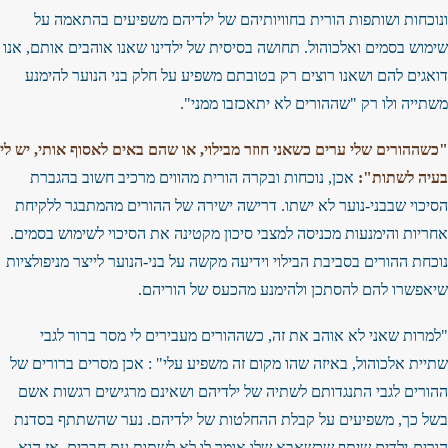
ונוכחות ושותפות הורית בחוויותיהם של ילדיהם משפיעים בהתאמה על
שימוש בסמים ואלכוהול. תחושה בסיסית של ילדינו שאנו אוהבים אותם, אנו
דואגים להם ושאנו רוצים רק בטובתם משפיע על חלק בני הנוער להימנע
משתייה ולו רק "שההורים לא יתאכזבו ממני".
"כשההורים שלי ערים כשאני חוזר מבילוי, או שהם באים לאסוף אותי, יש לי
בעיה לשתות":
אכן, נוכחות ובקרה הורית מהווים מרכיב חשוב בהגברת
הסיכוי שבבני-נוער לא ישתו. דרישה ישירה של ההורים מהמתבגר ללקיחת
אחריות והימנעות מכניסה למצבי סיכון מקטינה את הסיכוי לשימוש בסמים.
נוכחת ההורים בסביבת הבילוי וידיעה מקשה על בני-הנוער לייצר מניפולציות
שיאפשרו להם להסתכן ולהימנע מהכעס של הוריהם.
"למרות שאני לא אוהב את זה, כשההורים מעבירים לי מסר ברור לגבי
שתיית אלכוהול, באיזה שהו מקום זה משפיע עלי" : אכן מסרים ברורים של
ההורים לגבי התנגדותם לשתיה של ילדיהם ושאינם מרגישים רגשות אשם
בשל כך, משפיעים על קבלת ההחלטות של ילדיהם. נער שהשתתף בסדנת
הורים-ילדים שיתף שכשאבא שלו אומר לו לא לשתות עם חברים, אז הוא