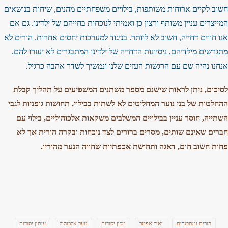
חשוב לקיים ארוחות משותפות, בילויים משפחתיים מהנים, שיחות בנושאים
המייצרים עניין משותף ורצון כן ואמיתי לנוכחות בחייהם של ילדינו. גם אם
אנו חווים דחייה, חשוב לא לוותר. בניגוד למערכות יחסים אחרות. הורים לא
מתגרשים מילדיהם, ניסיונות הדחייה של ילדינו המתבגרים לא יעזרו להם.
אנחנו נהיה שם עם הרגשות העזים שלנו ונמשיך לשדר אהבה כרגיל.
לסיכום, ניתן לראות שישנם מספר משתנים המשפיעים על תהליך קבלת
ההחלטות של בני נוער המחליטים לא לשתות בבילוי. תחושות גופניות לגבי
השתייה, חוסר עניין בבילויים המשלבים משקאות אלכוהוליים, בילוי עם
חברים שאינם שותים, מסרים ברורים לצד נוכחות ובקרה הורית אך לא
פחות חשוב חום, דאגה ותחושת אכפתיות שחווה הנער מהוריו.
הורים ומתבגרים
יאיר אפטר
מכון יסודות
נוער אלכוהול
עיתון יסודות