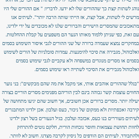
נוהג לשתות קצת כך שההורים שלו לא ידעו. לדבריו: " אם ההורים שלי היו
מרשים לי לשתות, אבל קצת, אז הייתי שותה הרבה יותר". לעיתים אנו
מתאכזבים שהמסרים הישירים והברורים שלנו לא מכובדים על ידי ילדינו,
עם זאת, כפי שניתן ללמוד מאותו הנער הם משפעים על קבלת ההחלטות.
במחקרים נמצא שעמדה ברורה של שני ההורים לגבי איסור השימוש בסמים
ואלכוהול, מגבירה את סיכוי להימנעות. עמדות סובלניות של הורים לשימוש
בסמים או מסרים מנוגדים במשפחה ולא עקביים לגבי שימוש בסמים
ואלכוהול מגבירים את הסיכוי לשתייה ראו שימוש בסמים.
"בגלל שההורים אוהבים אותי, אני מקבל את מה שהם מבקשים": בני נוער
החווים עוצמת קשר גבוהה בינם לבין הוריהם מפנימים מסרים הוריים בצורה
יעילה יותר. מסרים ברורים אכן חשובים, אך חשוב שהם יגיעו מתחושה של
קירבה ואכפתיות ולא ממקום של ניכור, כעס ועלבון. אכן ילדינו המתבגרים
לעיתים מעוררים בנו כעס, אכזבה ועלבון. בגיל הנעורים בשל רצון ילדינו
לחוות תחושת עצמאות וחוסר נוכחות הורית, חלקם נוטים להתרחק
ולהתבודד. לעיתים הם הודפים כל ניסיון לקרבה מצדנו. חשוב לא לוותר.