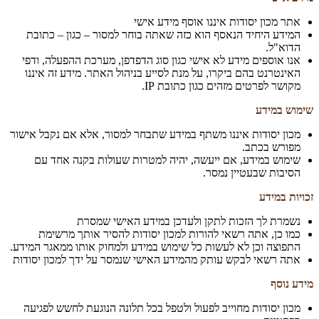
אתר מכון יסודות איננו אוסף מידע אישי
המידע היחיד הנאסף הוא כזה שאתה בוחר למסור – כגון – כתובת
הדוא"ל.
אנו אוספים מידע לא אישי כגון סוג הדפדפן, מערכת ההפעלה, ודפי
האינטרנט בהם ביקרו, על מנת לסייע בניהול האתר. מידע זה איננו
מקושר לפרטים מזהים כגון כתובת IP.
שימוש במידע
מכון יסודות איננו משתף במידע שתבחר למסור, אלא אם נקבל אישור
מפורש בכתב.
שימוש במידע, אם ייעשה, יהיה למטרות שעולות בקנה אחד עם
הסיבות שבעטיין נמסר.
זכויות במידע
נשמרת לך הזכות לתקן ולעדכן במידע האישי שמסרת
כמו כן, אתה רשאי להורות למכון יסודות להסיר אותך מרשימת
התפוצה וכן לא לעשות כל שימוש במידע ולמחוק אותו ממאגר המידע.
אתה רשאי לבקש עותק מהמידע האישי שנמסר על ידך למכון יסודות
מידע נוסף
מכון יסודות מחוייב לפעול ולטפל בכל תלונה הנוגעת לחשש לפגיעה