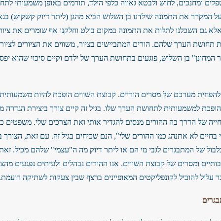
פלים ומחנכים, לחוש ולבטא גאווה כלפי הילד, תורמים באופן משמעותי לתח
 על המקרר את התמונה שילדנו בן השלוש הביא מהגן (ליתר דיוק קשקוש) בגאו
לא גם השכלנו לתלות את התמונה במקום בולט וחלקנו אף שומרים את ציורי 
ת תחושת הערך שלהם. הורים המתביישים בציור, משווים את הציורים לציורי
 המחונן" בן השלוש, פוגעים בתחושת הערך של ילדם וקיים סיכוי שהוא יפסי
להפחית מערכם של מסרים הוריים. קבוצת השווים הופכת להיות משמעותית י
פכת למשמעותית לתחושת הערך שלו. בגיל זה קיים צורך ביצירת הגדרה מ
ייה של הדרך בה ההורים מנסים להגדיר אותי ואת הצרכים שלי. משפטים כגו
י בחיים לא אתנהג כמו ההורים שלי", הנם שכיחים בגיל זה. עם זאת, הצורך
ול של המתבגרים לגבי מי הם או ליתר דיוק מה ה"עצמי" שלהם מכיל. זאת
יים ומסרים של קבוצת השווים. אנו ההורים נבהלים ולעיתים נפגעים מהצור
ר עלול להוביל לקונפליקטים המאופיינים ברצף שבין צעקות לשתיקה רועמת.
בגרים