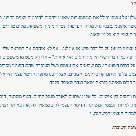
ה?
נו על עצמנו וכולל את המשמעויות שאנו מייחסים להיבטים שונים בחיינו. ב
סוציו אקונומי,מבנה גוף, מגדר, העדפות ונטייה מינית, משפחה, מקום מגורים, 
ר העצמי הוא כל מי שאנו.
צמנו כמעט על כל דבר שיש או אין לנו. "אני לא אוהבת את המראה שלי", "
 יפה כמו חברה שלי היו מתייחסים אלי אחרת" – אלו רק מעט מהמשפטים המ
על בסיס השוואתי. הם שופטים את עצמם בשל העובדה שהם הפנימו מסרים ל
מם על פי אותם קריטריונים חיצוניים. אצל רובנו מתפתח דימוי עצמי אידאלי
ר רבים מאיתנו כנראה ישאר בגדר שאיפה בלבד.
ות ויחסים בין אישיים- כל אלו משתנים לאורך מעגל החיים. הגוף משתנה, ה
ת, למרות העצמי המשתנה, הדימוי העצמי לרוב ממשיך להיאחז באותה תפיסה 
למרות העצמי המשתנה. *
ציבה חשובה?