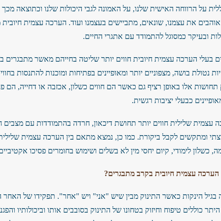
 על הרווחה האישית שלנו, על האמונה לגבי היכולות שלנו וכתוצאה מכך על
והבים את עצמנו, שונאים, מתביישים בעצמנו ועוד. הערכה עצמית חיובית מ
ולות ובעיקר כמסוגל להתמודד עם אתגרי החיים.
 בעלי הערכה עצמית חיובית חווים יותר שליטה בחייהם מאשר מתבגרים ב
 נטולת בושה, מצפוניים יותר ומאופיינים בפתיחות ומוכנות להתנסות בחוו
תחושות אלו באופן רציף גם כאשר הם חווים כשלון, אכזבה או דחייה, הם פ
ופיינים כבעלי יציבות רגשית.
 עצמית שלילית חווים יותר תחושת דיכאון, חרדה בהתמודדות עם מצבים ח
צתי ומתקשים לקבל ביקורת. כמו כן, נמצא מתאם בין הערכה עצמית שלילית
, כשלון לימודי, קיום יחסי מין לא בשלים ושימוש בחומרים פסיכו אקטיביים
ר הערכה עצמית חיובית בקרב מתבגרים?
בגיל הינקות כאשר התינוק מבין שיש "אני" ויש "אחר". תפקידו של האחר 
יתר כוללים טיפוח וחיזוק בטחונו של התינוק בסובבים אותו וביכולותיו והפגנ