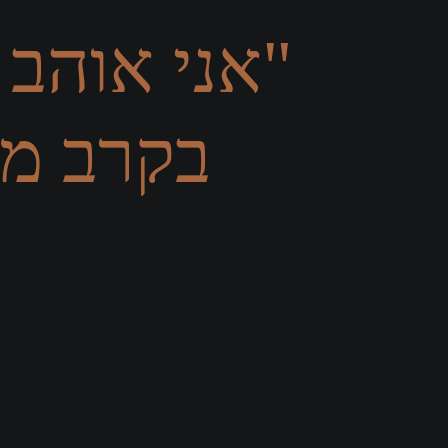
"אני אוהב 
בקרב מת