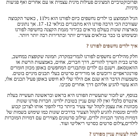
ופרובוקטיביים המציגים פעילות מינית עצמית או עם אחרים ואף פגיעות
מיניות.
הגיל הממוצע בו ילדים נחשפים כיום לפורנו הוא גיל11 , כאשר הקבוצה
שצורכת הכי הרבה פורנו היא מתבגרים בגילאי 12- 17. אך נתונים
מארצות שונות בעולם מראים בבירור מגמת הקצנה בחשיפה לפורנו
ובשימוש בו כבר בגילאים צעירים יותר ובתדירות רבה יותר ויותר.
איך ילדים נחשפים לפורנו ?
חלק מהילדים נחשפים לפורנו לגמריבמקרה; תמונה שקופצת במחשב,
סרט בבית השייך להורים, דרך חברים, אחים, באמצעות הרשת או
הוואטסאפ. וישנם גם ילדים ומתבגרים המחפשים באופן מכוון חומרים
פורנוגראפיים ורוכשים או מורידים סרטים בעלי תכנים מיניים בוטים.
משמעות הדבר היא שגם אם הילד שלי לא חיפש באופן פעיל תכנים אלו,
הוא עשוי להגיע אליהם דרך אחרים סביבו.
בנוסף, יש לזכור שתעשיית הפורנו היא בראש ובראשונה תעשייה בעלת
אינטרס כלכלי ואין לה שום עניין בטובת ילדינו. חברות פורנו שונות
מכוונות את עצמן לקהל יעד צעיר ביותר כדי להפוך אותו לצרכן קבוע
לחיים ומנסות להגיע לקהל הצעיר בדרכים שונות כמו שימוש בשמות של
דמויות מתוך תכניות ילדים, שילוב סרטונים מצוירים עם דמויות המוכרות
לילדים,צילום סרטים כסרטי ריאליטי ועוד.
למה לעשות עניין מפורנו ?