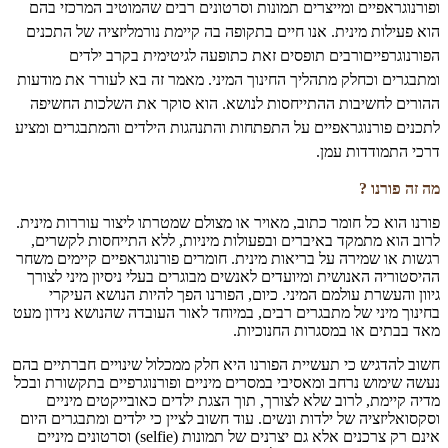
ופורנוגראפיים ומייצרים תמונות וסרטונים רבים שהמוטיב המרכזי בהם
הוא פעילות מינית. אנו חיים בתקופה בה קיימת נורמליזציה של התכנים
הפורנוגרפייםורבים תופסים זאת כתופעה לגיטימית בקרב ילדים
ומתבגרים וכחלק מתהליך החינוך המיני. מאמר זה בא לעורר את מודעות
ההורים לחשיבות ההתייחסות לנושא. הוא סוקר את השלכות החשיפה
לתכנים פורנוגראפיים על התפתחות והתנהגות הילדים והמתבגרים ומציע
דרכי התמודדות עמן.
מה זה פורנו ?
פורנו הוא כל חומר כתוב, מאויר או מצולם שמטרתו ליצור עוררות מינית.
לרוב הוא מתמקד באיברים ובפעולות מיניות, ללא התייחסות לקשרים,
רגשות או שמירה על בריאות מינית. חומרים פורנוגראפיים קיימים משחר
ההיסטוריה האנושית ומיועדים לאנשים מבוגרים בעלי ניסיון מיני לצורך
גיוון והעשרת עולמם המיני. כיום, הפורנו הפך להיות הנושא העיקרי
בחינוך מיני של מתבגרים רבים, במיוחד לאור העובדה שהנושא נידון מעט
מאד בבתים או במסגרות החנוכיות.
חשוב להדגיש כי תעשיית הפורנו היא חלק ממכלול שינויים חברתיים בהם
נעשה שימוש נרחב ומאסיבי במסרים מיניים ופורנוגרפיים בתקשורת ובכל
מדיה קיימת, לרוב שלא לצורך, תוך הצגת ילדים כאובייקטים מיניים
וסקסואליזציה של ילדות ונשים. עוד חשוב לציין כי ילדים ומתבגרים היום
אינם רק צרכנים אלא גם יצרנים של תמונות (selfie) וסרטונים מיניים