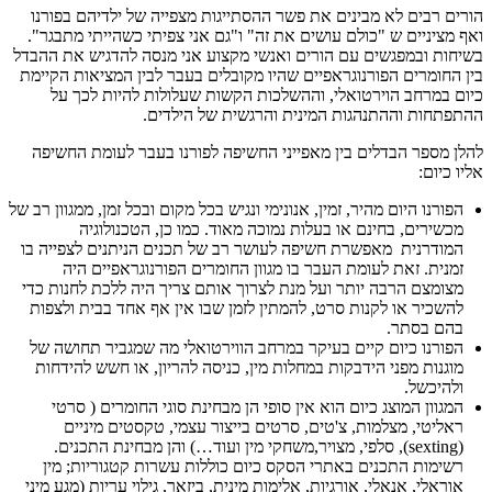
הורים רבים לא מבינים את פשר ההסתייגות מצפייה של ילדיהם בפורנו
ואף מציניים ש "כולם עושים את זה" ו"גם אני צפיתי כשהייתי מתבגר".
בשיחות ובמפגשים עם הורים ואנשי מקצוע אני מנסה להדגיש את ההבדל
בין החומרים הפורנוגראפיים שהיו מקובלים בעבר לבין המציאות הקיימת
כיום במרחב הוירטואלי, וההשלכות הקשות שעלולות להיות לכך על
ההתפתחות וההתנהגות המינית והרגשית של הילדים.
להלן מספר הבדלים בין מאפייני החשיפה לפורנו בעבר לעומת החשיפה
אליו כיום:
הפורנו היום מהיר, זמין, אנונימי ונגיש בכל מקום ובכל זמן, ממגוון רב של
מכשירים, בחינם או בעלות נמוכה מאוד. כמו כן, הטכנולוגיה
המודרנית מאפשרת חשיפה לעושר רב של תכנים הניתנים לצפייה בו
זמנית. זאת לעומת העבר בו מגוון החומרים הפורנוגראפיים היה
מצומצם הרבה יותר ועל מנת לצרוך אותם צריך היה ללכת לחנות כדי
להשכיר או לקנות סרט, להמתין לזמן שבו אין אף אחד בבית ולצפות
בהם בסתר.
הפורנו כיום קיים בעיקר במרחב הווירטואלי מה שמגביר תחושה של
מוגנות מפני הידבקות במחלות מין, כניסה להריון, או חשש להידחות
ולהיכשל.
המגוון המוצג כיום הוא אין סופי הן מבחינת סוגי החומרים ( סרטי
ראליטי, מצלמות, צ'טים, סרטים בייצור עצמי, טקסטים מיניים
(sexting), סלפי, מצויר,משחקי מין ועוד…) והן מבחינת התכנים.
רשימות התכנים באתרי הסקס כיום כוללות עשרות קטגוריות; מין
אוראלי, אנאלי, אורגיות, אלימות מינית, ביזאר, גילוי עריות (מגע מיני