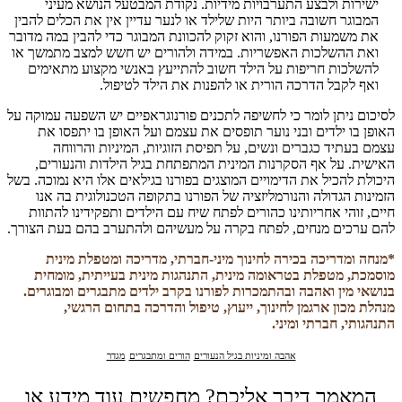
ישירות ולבצע התערבויות מידיות. נקודת המבטעל הנושא מעיני
המבוגר חשובה ביותר היות שלילד או לנער עדיין אין את הכלים להבין
את משמעות הפורנו, והוא זקוק להכוונת המבוגר כדי להבין במה מדובר
ואת ההשלכות האפשריות. במידה ולהורים יש חשש למצב מתמשך או
להשלכות חריפות על הילד חשוב להתייעץ באנשי מקצוע מתאימים
ואף לקבל הדרכה הורית או להפנות את הילד לטיפול.
לסיכום ניתן לומר כי לחשיפה לתכנים פורנוגראפיים יש השפעה עמוקה על
האופן בו ילדים ובני נוער תופסים את עצמם ועל האופן בו יתפסו את
עצמם בעתיד כגברים ונשים, על תפיסת הזוגיות, המיניות והרווחה
האישית. על אף הסקרנות המינית המתפתחת בגיל הילדות והנעורים,
היכולת להכיל את הדימויים המוצגים בפורנו בגילאים אלו היא נמוכה. בשל
הזמינות הגדולה והנורמליזציה של הפורנו בתקופה הטכנולוגית בה אנו
חיים, זוהי אחריותינו כהורים לפתח שיח עם הילדים ותפקידינו להתוות
להם ערכים מנחים, לפתח בקרה על מעשיהם ולהתערב בהם בעת הצורך.
*מנחה ומדריכה בכירה לחינוך מיני-חברתי, מדריכה ומטפלת מינית
מוסמכת, מטפלת בטראומה מינית, התנהגות מינית בעייתית, מומחית
בנושאי מין ואהבה ובהתמכרות לפורנו בקרב ילדים מתבגרים ומבוגרים.
מנהלת מכון ארגמן לחינוך, ייעוץ, טיפול והדרכה בתחום הרגשי,
התנהגותי, חברתי ומיני.
אהבה ומיניות בגיל הנעורים
הורים ומתבגרים
מגדר
המאמר דיבר אליכם? מחפשים עוד מידע או