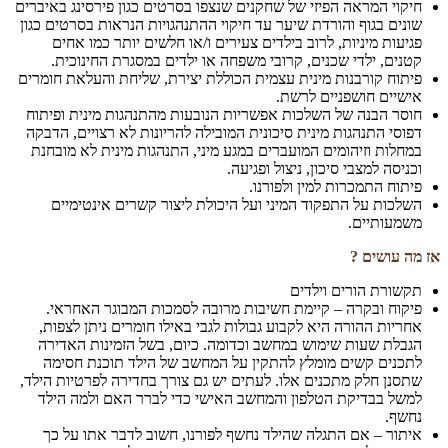
חיקוי המראה הפיזי של שחקנים שנצפו בסרטים כגון פירסינג באיברים
שונים בגוף והורדת שיער עד חיקוי ההתנהגויות הנראות בסרטים כגון
פגיעות מיניות, לרוב בילדים צעירים ו/או חלשים יותר כמו אחים
קטנים, ילדי שכנים, קרובי משפחה או ילדים במסגרת החינוכית.
פיתוח קורבנות מינית עצמית הכוללת יצירת, שליחת והעלאת חומרים
אישיים חושפניים לרשת.
חוסר הבנה של השלכות אפשריות הנובעות מהתנהגות מינית ופיתוח
דפוסי התנהגות מינית סיכונית המובילה להריונות לא רצויים, הדבקה
במחלות וזיהומים המועברים במגע מיני, התנהגות מינית לא מובחנת
וכניסה למצבי סיכון, ניצול ופגיעה.
פיתוח התמכרות למין ולפורנו.
השלכות על התפקוד המיני ועל היכולת ליצור קשרים אינטימיים
משמעותיים.
אז מה עושים ?
תקשורת הורים וילדים
פיקוח ובקרה – קיימת חשיבות מרובה לסמכות המבוגר האחראי.
אחריות ההורה היא לקבוע גבולות לגבי באילו חומרים ניתן לצפות,
הגבלת שעות שימוש במחשב וכדומה. כיום, בשל הזמינות האדירה
לתכנים קשים מומלץ להתקין על המחשב של הילד תוכנת חסימה
שתסנן חלק מתכנים אלו. לעתים יש גם צורך בחדירה לפרטיות הילד,
למשל בבדיקת הטלפון והמחשב האישי כדי לברר האם ולמה הילד
נחשף.
איתור – אם התגלה שהילד נחשף לפורנו, חשוב לדבר אתו על כך