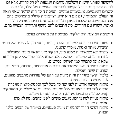
לחשיפה לפורנו קיימות השלכות נרחבות הנוגעות לא רק להווה, אלא גם
לטווח הארוך יותר בכל הקשור לתפיסתו העצמית של הילד, ולפיתוח
קשרים רומנטיים, אינטימיים ומיניים. תפיסת הילד היא ש"מה שאני רואה
זה העולם האמיתי", גם אם הוא יודע רציונאלית שחלק מהסרטים בהם
צפה מבוימים. ההשלכות כמובן תלויות במשתנים רבים כמו: גיל הילד
ואופיו, קשריו עם ההורים, סוג התכנים להם נחשף ותדירות הצפייה בהם.
הרשימה המוצגת היא חלקית ומבוססת על מחקרים בנושא:
עיוות חשיבתי ביחס למיניות, אהבה, זוגיות, יחסי מין ולמושגים של פרטי
וציבורי, מותר ואסור, מוסרי ופוגעני.
ציפיות לא מציאותיות ממגע מיני, תפקוד מיני והנאה מינית המובילות
לחרדות ביחס למיניות – למשל דאגה שמא איבר המין שלי קטן מידי או
שלא אוכל לתפקד כמו השחקן בסרטים.
פגיעה במצב הנפשי המתבטאת בפיתוח אובססיות, חרדות, דיכאונות,
הפרעות שינה ואכילה.
בלבול וקושי בהגדרת זהות מינית על רקע של עוררות מתכנים מגוונים,
לפני גיבוש הזהות המינית.
פיתוח חשיבה ארוטית לפני שהילד בשל לכך וסקסואליזציה מוגברת
הבאה לידי ביטוי באוננות מול תמונות, סרטונים או מצלמות, התעסקות
קומפולסיבית בתכנים מיניים, חיפוש פרטנרים מיניים.
פיתוח נטייה למין מזדמן, מגעים מיניים לא מובחנים, מין לא מוגן
ואלימות מינית.
פיתוח דפוסי חיזור והתנהגות מינית פוגעניים, במיוחד של הבנים כלפי
הבנות.