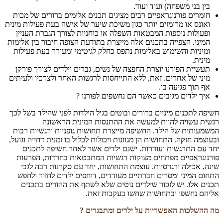
בין בני משפחה) ועוד ועוד.
חומרים פורנוגראפיים רבים מציגים תכנים אלימים ברורים של מכות
ואונס או מרומזים יותר כגון משיכת שיער של אישה בעת פעילות מינית
ופעולות נוספות המבטאות השפלה או כוחניות לצורך הגברת העניין
המיני. הצפייה בתכנים אלה מייצרת בתודעת הצופה חיבור בין אלימות
ומיניות והשימוש באלימות נתפס כחלק לגיטימי ומעורר בעת פעילות
מינית.
תעשיית הפורנו יוצרת החפצה של נשים, גברים וילדים לצורך פורקן
מיני של אחרים. זאת, ללא התייחסות לרגשות האחר ולצרכיו ולעיתים
אף תוך פגיעה בו.
איך ילדים מגיבים כאשר הם נחשפים לפורנו ?
חשיפה לתכנים מיניים ברורים ובוטים בגיל הילדות לפני שהילד בשל לכך
רגשית עשויה להוות למעשה את ההתנסות המינית הראשונה
המשמעותית של הילד. החשיפה מייצרת תחושות גופניות ורגשיות רבות
ובעוצמה חזקה. התחושות הן מגוונות ויכולות לכלול בו זמנית דחייה וגועל,
יחד עם התרגשות ועוררות. ישנם ילדים אשר לאחר חשיפה לתכנים
פורנוגראפיים מפתחים מצוקות רגשיות המתבטאות בחרדות, הפרעות
שינה, אכילה ורגרסיות. עוצמת התחושות, יחד עם סקרנות רבה לגבי
התחום המיני ומסרים חברתיים מעודדים, דוחפים ילדים לחזור ולחפש
תכנים אלו. יש לזכור שילדים נוטים שלא לשתף את ההורים בתכנים
אליהם נחשפו ובתחושות שחשו בעקבות זאת.
מה ההשלכות האפשריות על ילדים ומתבגרים ?