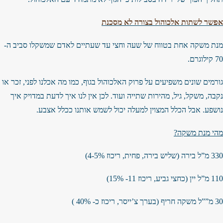
אפשר לשתות אלכוהול בצורה לא מסכנת
מנת משקה אחת בטווח של שעה וחצי עד שעתיים לאדם שמשקלו סביב ה-
70 קילוגרם.
גורמים שונים משפיעים על פרוק האלכוהול בגוף, כמו מה אכלנו לפני, זכר או
נקבה, משקל, גיל, מהירות שתייה ועוד. לכן אין לנו איך לדעת במדויק איך
נושפע. אבל הכלל המצוין למעלה יכול לשמש אותנו ככלל אצבע.
מהי מנת משקה?
330 מ”ל בירה (שליש בירה, פחית, ריכוז 4-5%)
110 מ”ל יין (כחצי גביע, ריכוז 11- 15%)
30 מ””ל משקה חריף (בערך צ’ייסר, ריכוז כ- 40% )