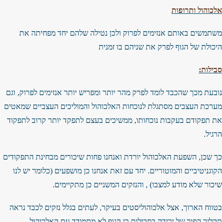
אלכוהול ותרופות
משתמשים באותם אנזימים לפרוק ולכן נטילה שלהם יחד מפחיתה את
היכולת של הגוף לפרק את שניהם בו זמנית
סבילות:
נובעת מכך שהכבד לומד לפרק מהר יותר ומפריש יותר אנזימים לפרוק, וגם
מערכת העצבים מסתגלת לנוכחות האלכוהול והמוליכים העצביים שמאטים
את תפקודם בעקבות נוכחותו, ממשיכים בעצם לתפקד יותר קרוב לתפקוד
הרגיל.
כך שכן, השפעת האלכוהול יורדת ואנחנו פחות שיכורים מבחינת התפקודים
הקוגניטיביים והמוטוריים. יחד עם זאת אנחנו כן מושפעים (כלומר יש לנו
שיכור שלא מודע למצבו) , והנזקים המשניים כן מתקיימים.
בטווח הארוך, אצל אלכוהוליסטים בעיקר, לעתים בגלל נזקים לכבד נראה
תהליך הפוך של ירידה בסבילות כי הגוף לא מתמודד עם האלכוהול.