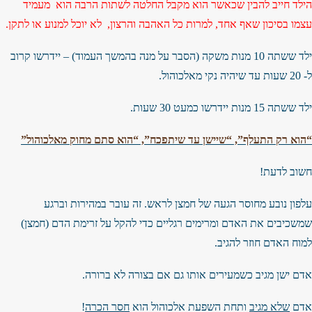
הילד חייב להבין שכאשר הוא מקבל החלטה לשתות הרבה הוא מעמיד
עצמו בסיכון שאף אחד, למרות כל האהבה והרצון, לא יוכל למנוע או לתקן.
ילד ששתה 10 מנות משקה (הסבר על מנה בהמשך העמוד) – יידרשו קרוב
ל- 20 שעות עד שיהיה נקי מאלכוהול.
ילד ששתה 15 מנות יידרשו כמעט 30 שעות.
“הוא רק התעלף”, “שיישן עד שיתפכח”, “הוא סתם מחוק מאלכוהול”
חשוב לדעת!
עלפון נובע מחוסר הגעה של חמצן לראש. זה עובר במהירות וברגע
שמשכיבים את האדם ומרימים רגליים כדי להקל על זרימת הדם (חמצן)
למוח האדם חוזר להגיב.
אדם ישן מגיב כשמעירים אותו גם אם בצורה לא ברורה.
אדם
שלא מגיב
ותחת השפעת אלכוהול הוא
חסר הכרה
!