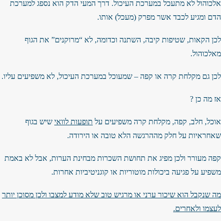
אלכוהול לא מתעכל במערכת העיכול. דרך המעי הדק הוא נספג למערכת
הדם ומגיע לכבד אשר מפרק (מעכל) אותו.
לכן הקאות, שטיפות קיבה, השתנה וכדומה, לא “מרוקנים” את הגוף
מאלכוהול.
לכן גם מקלחת קרה או קפה – שמעוכל במערכת העיכול, לא משפיעים עליו.
אז מה כן ?
אוכל, חלב, קפה, מקלחת קרה משפיעים על
תופעות לוואי
שיש בגוף
שאחראיות על חלק מההרגשה הלא טובה או הירודה.
קפה מעורר ולכן מפיג את תחושת השכרות מבחינת הערות, אבל לא באמת
משפיע על פגיעה ביכולות מוטוריות או קוגניטיביות אחרות.
מה שנקבל הוא שיכור ערני או מרגיש טוב שלא מודע למצבו ולכן מסוכן יותר
לעצמו ולאחרים.