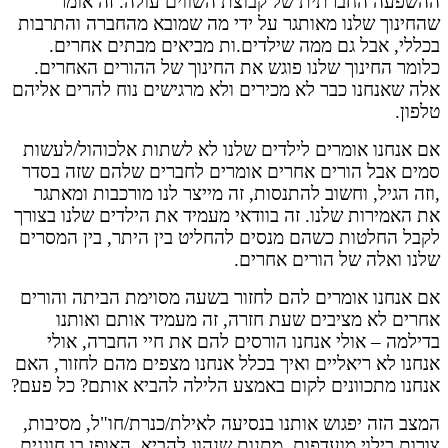
ההשפעה החברתית של קבוצת השווים עולה. זה אומר
שהחינוך שלנו מאותגר על ידי מה שמובא מהחברה והתרבות
בכללי, אבל גם ממה שילדים.ות מביאים מבתים אחרים.
כלומר החינוך שלנו פוגש את החינוך של ההורים האחרים.
אלה שאנחנו כבר לא מכירים ולא מרגישים נוח להרים אליהם
טלפון.
אם אנחנו אומרים לילדים שלנו לא לשתות אלכוהול/לעשות
סמים אבל הורים אחרים אומרים לחברים שלהם שזה בסדר
,וזה הגיל, וחשוב להתנסות, זה מייצר לנו מורכבות ומאתגר
את האמירות שלנו. זה בוודאי מעמיד את הילדים שלנו בצורך
לקבל החלטות כשהם מנסים להחליט בין היתר, בין המסרים
שלנו ואלה של הורים אחרים.
אם אנחנו אומרים להם לחזור בשעה מסוימת הביתה והורים
אחרים לא מציבים שעת חזרה, זה מעמיד אותם ואותנו
בדילמה – אולי אנחנו הורסים להם את חיי החברה, אולי
אנחנו לא ריאליים ואיך בכלל אנחנו מצפים מהם לחזור, האם
אנחנו מתכוונים לקום באמצע הלילה להביא אותם? כל פעם?
המצב הזה יפגוש אותנו בנסיעה לאילת/כנרת/חו"ל, מסיבות,
צורות בילוי מועדפות, מתנות שנהוג להביא, האופן בו חוגגים