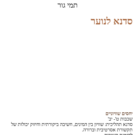
תמי גור
סדנא לנוער
יחסים שוויוניים
שכבות ט'- יב'
סדנא תהליכית: שוויון בין המינים, חשיבה ביקורתית וחיזוק יכולות של
תקשורת אסרטיבית וברורה.