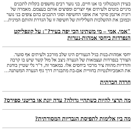
בעידן הטכנולוגי בו אנו חיים, בני נוער רבים נחשפים בקלות לתכנים
מיניים בוטים ולעיתים אף יוצרים ומפיצים אותם בעצמם. מאמרה של
רונית ארגמן סוקר את אופני החשיפה וסוגי התכנים בהם צופים בני נוער
וכמובן את ההשלכות השליליות של חשיפה זו על הגדרת זהותם המינית…
"אמי, אמי – מי משתינו הכי יפה בעיר?": על קונפליקט
הנפרדות ביחסי אמהות-נערות
יחסי אמהות-בנות בגיל הנעורים הינו שלב מורכב ולעיתים אף סוער.
הצורך בנפרדות ועצמאות של הנערה ניצב אל מול קשר שיש בו קרבה
והדדיות מהווה ציר מרכזי ביחסים אלו. במאמר זה, ד"ר נלי שטיין בוחנת
את האמביוולנטיות בחוויית אם-בת מתבגרת דרך גוף הנערה המשתנה…
חרדה חברתית
מה תרצי להיות כשתהיי גדולה? עדה יונת או בריטני ספירס?
מה בין אלימות לתפיסת הגבריות המסורתית?