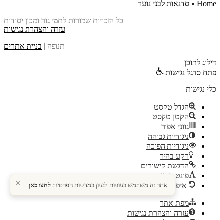
Home
»
סדנאות לבני נוער
כל הזכויות שמורות לתמי גור ומכון יסודות
עזרה והצהרת נגישות
תנופה |
בניית אתרים
דילוג לתוכן
פתח סרגל נגישות
כלי נגישות
הגדל טקסט
הקטן טקסט
גווני אפור
ניגודיות גבוהה
ניגודיות הפוכה
רקע בהיר
הדגשת קישורים
פונט קריא
×
איפוס
אתר זה משתמש בעוגיות. לעיון במדיניות הפרטיות
לחצו כאן
.
מפת אתר
עזרה והצהרת נגישות